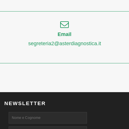
Email
segreteria2@asterdiagnostica.it
NEWSLETTER